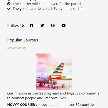
The courier will come to you for the parcel.
The goods are delivered. Everyone is satisfied.
F
T
P
Y
a
w
i
o
c
i
n
u
Follow Us
e
t
t
t
b
t
e
u
o
e
r
b
o
r
e
e
Popular Courses
k
s
t
Our mission as the leading mail and logistics company is
to connect people and improve lives.
NOVYY COURIER
connects people in over 59 countries