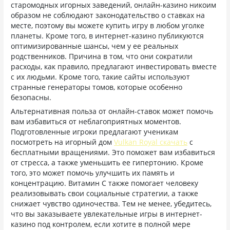
старомодных игорных заведений, онлайн-казино никоим
образом не соблюдают законодательство о ставках на
месте, поэтому вы можете купить игру в любом уголке
планеты. Кроме того, в интернет-казино публикуются
оптимизированные шансы, чем у ее реальных
родственников. Причина в том, что они сократили
расходы, как правило, предлагают инвестировать вместе
с их людьми. Кроме того, такие сайты используют
странные генераторы томов, которые особенно
безопасны.
Альтернативная польза от онлайн-ставок может помочь
вам избавиться от неблагоприятных моментов.
Подготовленные игроки предлагают ученикам
посмотреть на игорный дом
Vulkan Royal скачать
с
бесплатными вращениями. Это поможет вам избавиться
от стресса, а также уменьшить ее гипертонию. Кроме
того, это может помочь улучшить их память и
концентрацию. Витамин С также помогает человеку
реализовывать свои социальные стратегии, а также
снижает чувство одиночества. Тем не менее, убедитесь,
что вы заказываете увлекательные игры в интернет-
казино под контролем, если хотите в полной мере