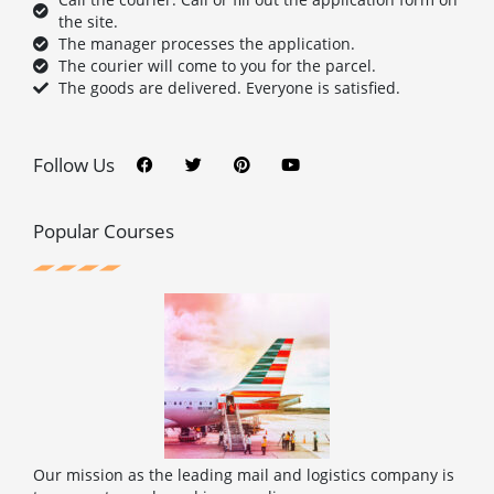
the site.
The manager processes the application.
The courier will come to you for the parcel.
The goods are delivered. Everyone is satisfied.
F
T
P
Y
a
w
i
o
c
i
n
u
Follow Us
e
t
t
t
b
t
e
u
o
e
r
b
o
r
e
e
Popular Courses
k
s
t
Our mission as the leading mail and logistics company is