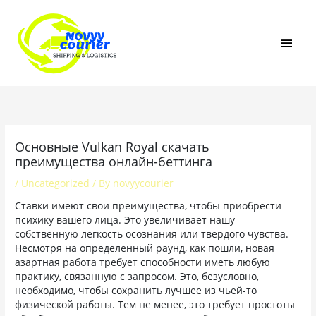
Skip
MAI
to
content
MEN
Основные Vulkan Royal скачать
преимущества онлайн-беттинга
/
Uncategorized
/ By
novyycourier
Ставки имеют свои преимущества, чтобы приобрести
психику вашего лица. Это увеличивает нашу
собственную легкость осознания или твердого чувства.
Несмотря на определенный раунд, как пошли, новая
азартная работа требует способности иметь любую
практику, связанную с запросом. Это, безусловно,
необходимо, чтобы сохранить лучшее из чьей-то
физической работы.
Тем не менее, это требует простоты