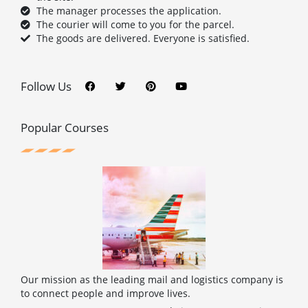
The manager processes the application.
The courier will come to you for the parcel.
The goods are delivered. Everyone is satisfied.
F
T
P
Y
a
w
i
o
c
i
n
u
Follow Us
e
t
t
t
b
t
e
u
o
e
r
b
o
r
e
e
Popular Courses
k
s
t
Our mission as the leading mail and logistics company is
to connect people and improve lives.