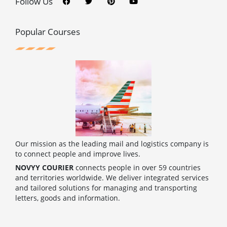
Follow Us
e
t
t
t
b
t
e
u
o
e
r
b
o
r
e
e
Popular Courses
k
s
t
Our mission as the leading mail and logistics company is
to connect people and improve lives.
NOVYY COURIER
connects people in over 59 countries
and territories worldwide. We deliver integrated services
and tailored solutions for managing and transporting
letters, goods and information.