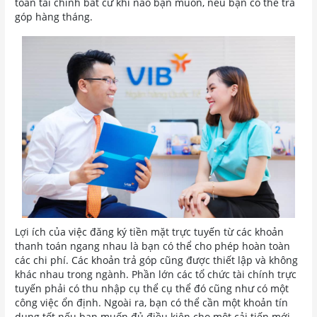
toán tài chính bất cứ khi nào bạn muốn, nếu bạn có thể trả
góp hàng tháng.
Lợi ích của việc đăng ký tiền mặt trực tuyến từ các khoản
thanh toán ngang nhau là bạn có thể cho phép hoàn toàn
các chi phí. Các khoản trả góp cũng được thiết lập và không
khác nhau trong ngành. Phần lớn các tổ chức tài chính trực
tuyến phải có thu nhập cụ thể cụ thể đó cũng như có một
công việc ổn định. Ngoài ra, bạn có thể cần một khoản tín
dụng tốt nếu bạn muốn đủ điều kiện cho một cải tiến mới.