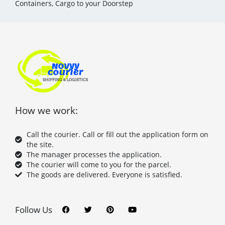
Containers, Cargo to your Doorstep
How we work:
Call the courier. Call or fill out the application form on
the site.
The manager processes the application.
The courier will come to you for the parcel.
The goods are delivered. Everyone is satisfied.
F
T
P
Y
a
w
i
o
c
i
n
u
Follow Us
e
t
t
t
b
t
e
u