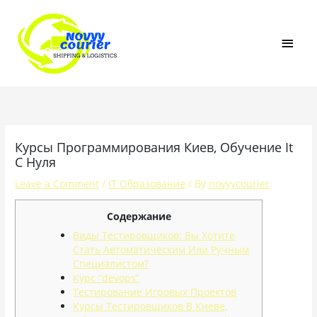
Skip
MAI
to
content
MEN
Курсы Программирования Киев, Обучение It
С Нуля
Leave a Comment
/
IT Образование
/ By
novyycourier
Содержание
Виды Тестировщиков: Вы Хотите
Стать Автоматическим Или Ручным
Специалистом?
Курс “devops”
Тестирование Игровых Проектов
Курсы Тестировщиков В Киеве,