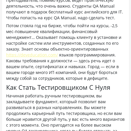
Преподаватель, помимо курсов, ведет практическую
деятельность, что очень важно. Студенты QA Manual
получают в подарок бесплатный курс английского для IT.
Чтобы попасть на курс QA Manual, надо сделать тест.
Потом стояла год на бирже, чтобы пойти на курсы, -2,5
мес-повышение квалификации, финансовый
менеджмент… Оказывает помощь клиенту в установке и
настройке систем или инструментов, созданных по его
заказу. Знает основы объектно-ориентированных
https://deveducation.com/
языков программирования.
Каковы требования к должности — здесь речь идет о
вашем опыте, сертификатах и навыках. Город — если в
вашем городе много ИТ-компаний, они будут бороться
между собой за сотрудников, которые в дефиците.
Как Стать Тестировщиком С Нуля
Начиная работать ручным тестировщиком, вы
закладываете фундамент, который позволит вам
развиваться в разных направлениях. Вы можете
продолжить карьерный путь тестировщика, но если вам
больше нравится другой путь, у вас есть много вариантов
с этого момента. Оно пригодится на более высоком
уровне QA тестировщика, когда вы будете отвечать за