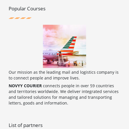
o
e
r
b
o
r
e
e
Popular Courses
k
s
t
Our mission as the leading mail and logistics company is
to connect people and improve lives.
NOVYY COURIER
connects people in over 59 countries
and territories worldwide. We deliver integrated services
and tailored solutions for managing and transporting
letters, goods and information.
List of partners